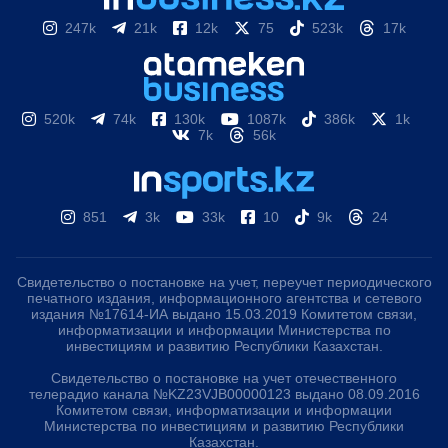
247k
21k
12k
75
523k
17k
520k
74k
130k
1087k
386k
1k
7k
56k
851
3k
33k
10
9k
24
Свидетельство о постановке на учет, переучет периодического
печатного издания, информационного агентства и сетевого
издания №17614-ИА выдано 15.03.2019 Комитетом связи,
информатизации и информации Министерства по
инвестициям и развитию Республики Казахстан.
Свидетельство о постановке на учет отечественного
телерадио канала №KZ23VJB00000123 выдано 08.09.2016
Комитетом связи, информатизации и информации
Министерства по инвестициям и развитию Республики
Казахстан.