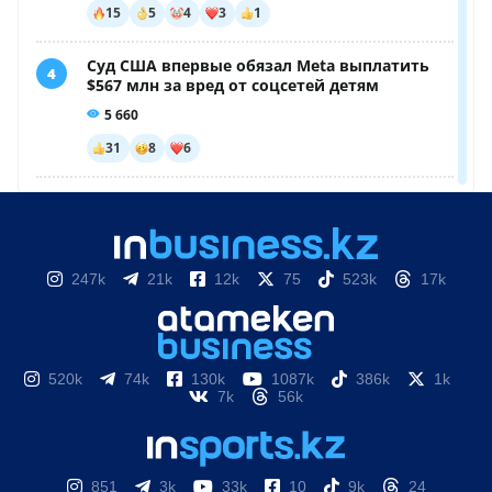
247k
21k
12k
75
523k
17k
520k
74k
130k
1087k
386k
1k
7k
56k
851
3k
33k
10
9k
24