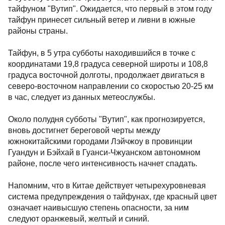
тайфуном "Вутип". Ожидается, что первый в этом году
тайфун принесет сильный ветер и ливни в южные
районы страны.
Тайфун, в 5 утра субботы находившийся в точке с
координатами 19,8 градуса северной широты и 108,8
градуса восточной долготы, продолжает двигаться в
северо-восточном направлении со скоростью 20-25 км
в час, следует из данных метеослужбы.
Около полудня субботы "Вутип", как прогнозируется,
вновь достигнет береговой черты между
южнокитайскими городами Лэйчжоу в провинции
Гуандун и Бэйхай в Гуанси-Чжуанском автономном
районе, после чего интенсивность начнет спадать.
Напомним, что в Китае действует четырехуровневая
система предупреждения о тайфунах, где красный цвет
означает наивысшую степень опасности, за ним
следуют оранжевый, желтый и синий.