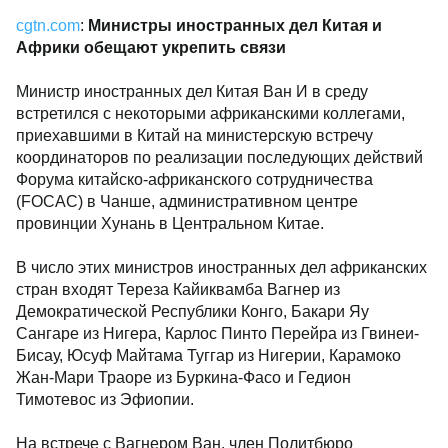
cgtn.com
:
Министры иностранных дел Китая и
Африки обещают укрепить связи
Министр иностранных дел Китая Ван И в среду
встретился с некоторыми африканскими коллегами,
приехавшими в Китай на министерскую встречу
координаторов по реализации последующих действий
Форума китайско-африканского сотрудничества
(FOCAC) в Чанше, административном центре
провинции Хунань в Центральном Китае.
В число этих министров иностранных дел африканских
стран входят Тереза ​​Кайиквамба Вагнер из
Демократической Республики Конго, Бакари Яу
Сангаре из Нигера, Карлос Пинто Перейра из Гвинеи-
Бисау, Юсуф Майтама Туггар из Нигерии, Карамоко
Жан-Мари Траоре из Буркина-Фасо и Гедион
Тимотевос из Эфиопии.
На встрече с Вагнером Ван, член Политбюро