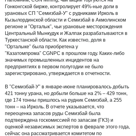
Гонконгской бирже, контролирует 49%-ные доли в
урановых СП "Семизбай-У" с рудниками Ирколь в
Кызылординской области и Семизбай в Акмолинском
регионе и "Орталык", чьи урановые месторождения
Центральный Мынкудук и Жалпак разрабатываются в
Туркестанской области. Как известно, доля в
"Орталыке" была приобретена у
"Казатомпрома" CGNPC в прошлом году. Каких-либо
значимых промышленных инцидентов на
предприятиях в первом полугодии не было
зарегистрировано, утверждается в отчетности.
В "Семизбай-У" в январе-июне планировалось добыть
421 тонну урана, но добыли больше на 2% – 429 тонн,
где 174 тонны пришлось на рудник Семизбай, а 255
тонн – на Ирколь. В отчете указывается, что
переоценка запасов руды Семизбай была
подтверждена госкомиссией по запасам (ГКЗ) и
оценкой независимых экспертов в феврале этого года,
сейчас она рассматривается комитетом по