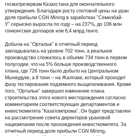
госматрезервам Казахстана для окончательного
утверждения. Благодаря росту спотовой цены на уран
доля прибыли CGN Mining в заработках "Семизбай-
У" серьезно выросла по году – на 237%, до 106 млн
гонконгских долларов или 6,4 млрд тенге.
Добыча на "Орталык" в отчетный период
закладывалась на уровне 702 тонн, а реальное
производство сложилось в объеме 734 тонн в первом
полугодии, что на 5% больше производственного
плана, где 726 тонн было добыто на Центральном
Мынкудуке, а 8 тонн – на Жалпаке, который проходит
фазу тестирования подземного выщелачивания. Кроме
того, "Орталык" завершил изменение плана
строительства этого нового месторождения согласно
комментариям соответствующих департаментов и
инвесткомитета "Казатомпрома". Он будет представлен
на рассмотрение совета директоров урановой
нацкомпании после прохождения инвесткомитета. За
отчетный период доля прибыли CGN Mining,