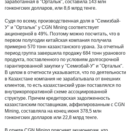
заработанная в "Орталык", составила 143 млн
гонконгских долларов, или 8,6 млрд тенге.
Судя по всему, производственная доля в "Семизбай-
У" и "Орталык" у CGN Mining соответствует
акционерной в 49%. Поэтому можно посчитать, что в
первом полугодии китайская компания получила
примерно 570 тонн казахстанского урана. За отчетный
период группа завершила продажу 684 тонн уранового
продукта, поставленного по условиям долгосрочной
гарантированной закупки у "Семизбай-У" и "Орталык".
В целом в отчетности указывается, что по деятельности
в Казахстане компания не зарабатывала от внешних
клиентов, то есть казахстанский уран поставлялся по
внутрикорпоративной схеме ассоциированной
структуре. Причем кредиторская задолженность
казахстанским поставщикам, аффилированным с CGN
Mining, составляла на конец июня 378,5 млн
гонконгских долларов или 22,8 млрд тенге.
В отчете CGN Mining поясняет акционерам, что,