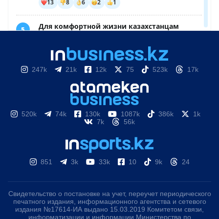
247k
21k
12k
75
523k
17k
520k
74k
130k
1087k
386k
1k
7k
56k
851
3k
33k
10
9k
24
Свидетельство о постановке на учет, переучет периодического
печатного издания, информационного агентства и сетевого
издания №17614-ИА выдано 15.03.2019 Комитетом связи,
информатизации и информации Министерства по