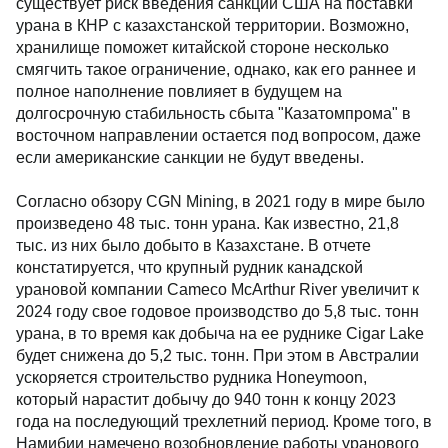
существует риск введения санкций США на поставки
урана в КНР с казахстанской территории. Возможно,
хранилище поможет китайской стороне несколько
смягчить такое ограничение, однако, как его раннее и
полное наполнение повлияет в будущем на
долгосрочную стабильность сбыта "Казатомпрома" в
восточном направлении остается под вопросом, даже
если американские санкции не будут введены.
Согласно обзору CGN Mining, в 2021 году в мире было
произведено 48 тыс. тонн урана. Как известно, 21,8
тыс. из них было добыто в Казахстане. В отчете
констатируется, что крупный рудник канадской
урановой компании Cameco McArthur River увеличит к
2024 году свое годовое производство до 5,8 тыс. тонн
урана, в то время как добыча на ее руднике Cigar Lake
будет снижена до 5,2 тыс. тонн. При этом в Австралии
ускоряется строительство рудника Honeymoon,
который нарастит добычу до 940 тонн к концу 2023
года на последующий трехлетний период. Кроме того, в
Намибии намечено возобновление работы уранового