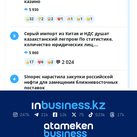
247k
21k
12k
75
523k
17k