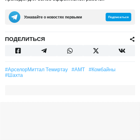
Узнавайте о новостях первыми
Подписаться
ПОДЕЛИТЬСЯ
#АрселорМиттал Темиртау
#АМТ
#Комбайны
#шахта