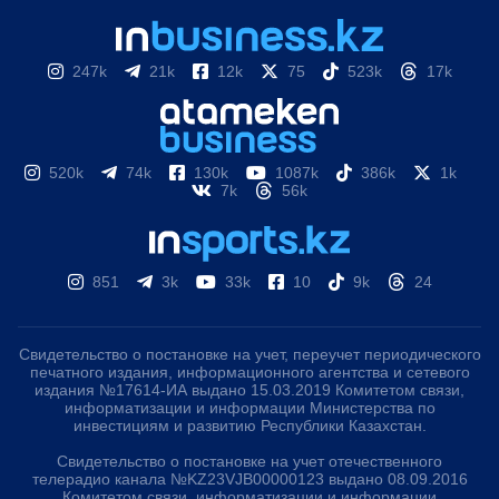
247k
21k
12k
75
523k
17k
520k
74k
130k
1087k
386k
1k
7k
56k
851
3k
33k
10
9k
24
Свидетельство о постановке на учет, переучет периодического
печатного издания, информационного агентства и сетевого
издания №17614-ИА выдано 15.03.2019 Комитетом связи,
информатизации и информации Министерства по
инвестициям и развитию Республики Казахстан.
Свидетельство о постановке на учет отечественного
телерадио канала №KZ23VJB00000123 выдано 08.09.2016
Комитетом связи, информатизации и информации