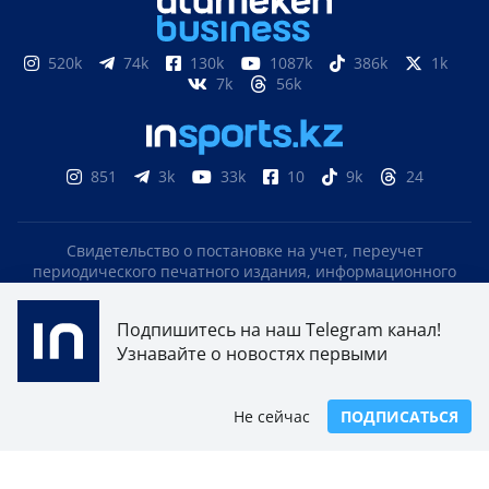
520k
74k
130k
1087k
386k
1k
7k
56k
851
3k
33k
10
9k
24
Свидетельство о постановке на учет, переучет
периодического печатного издания, информационного
агентства и сетевого издания №17614-ИА выдано
15.03.2019 Комитетом связи, информатизации и
Подпишитесь на наш Telegram канал!
информации Министерства по инвестициям и развитию
Узнавайте о новостях первыми
Республики Казахстан.
Свидетельство о постановке на учет отечественного
телерадио канала №KZ23VJB00000123 выдано 08.09.2016
Не сейчас
ПОДПИСАТЬСЯ
Комитетом связи, информатизации и информации
Министерства по инвестициям и развитию Республики
Казахстан.