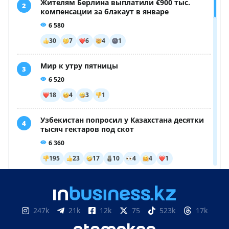
247k
21k
12k
75
523k
17k