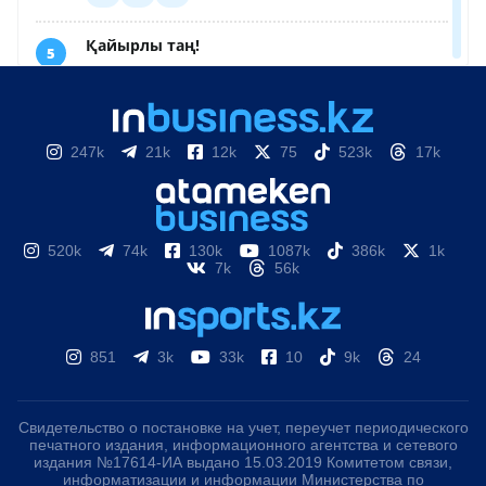
247k
21k
12k
75
523k
17k
520k
74k
130k
1087k
386k
1k
7k
56k
851
3k
33k
10
9k
24
Свидетельство о постановке на учет, переучет периодического
печатного издания, информационного агентства и сетевого
издания №17614-ИА выдано 15.03.2019 Комитетом связи,
информатизации и информации Министерства по