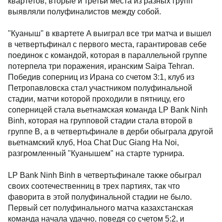
квартетов, вторые и третьи места из разных групп
выявляли полуфиналистов между собой.
"Куаныш" в квартете A выиграл все три матча и вышел
в четвертьфинал с первого места, гарантировав себе
поединок с командой, которая в параллельной группе
потерпела три поражения, иранским Saipa Tehran.
Победив соперниц из Ирана со счетом 3:1, клуб из
Петропавловска стал участником полуфинальной
стадии, матчи которой проходили в пятницу, его
соперницей стала вьетнамская команда LP Bank Ninh
Binh, которая на групповой стадии стала второй в
группе B, а в четвертьфинале в дерби обыграла другой
вьетнамский клуб, Hoa Chat Duc Giang Ha Noi,
разгромленный "Куанышем" на старте турнира.
LP Bank Ninh Binh в четвертьфинале также обыграл
своих соотечественниц в трех партиях, так что
фаворита в этой полуфинальной стадии не было.
Первый сет полуфинального матча казахстанская
команда начала удачно, поведя со счетом 5:2, и