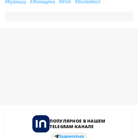
#Куаныш
#Женщина
#КЧА
#волейбол