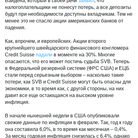
банка начал давить на позиции всего сектора.
Дошло до экстренного выступления президента
США Джо Байдена, который в своей речи
заявил
,
что налогоплательщики не понесут потерь, а все
депозиты будут при необходимости доступны
вкладчикам. Тем не менее это не спасло акции
американских банков от падения.
Как, впрочем, и европейских. Акции второго
крупнейшего швейцарского финансового
конгломера Credit Suisse
падали
в моменте на 30%.
Многие опасаются, что его может постичь судьба
SVB. Теперь в Федеральной резервной системе (ФРС
США) и ЕЦБ стали перед серьезным выбором –
насколько такие потери, как SVB и Credit Suisse
могут быть опасны для экономики, в то время как, с
другой стороны, на них давит все еще остающаяся
на высоком уровне инфляция.
В начале нынешней недели в США опубликовали
свежие данные по инфляции в феврале. Так, год к