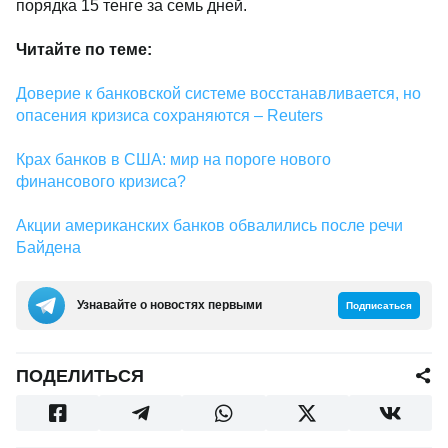
состоянию на 15:30 времени Астаны в ходе торгов
на Казахстанской фондовой бирже
было проведено 277 сделок на общую сумму в 103,1
млн долларов. Как итог, официальный курс
Нацбанка на ближайшие дни составил 460,79 тенге.
Таким образом, уже вторую неделю подряд курс
доллара в Казахстане прибавляет порядка 15 тенге
за семь дней.
Читайте по теме:
Доверие к банковской системе восстанавливается,
но опасения кризиса сохраняются – Reuters
Крах банков в США: мир на пороге нового
финансового кризиса?
Акции американских банков обвалились после речи
Байдена