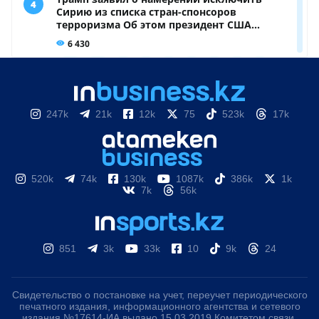
247k
21k
12k
75
523k
17k
520k
74k
130k
1087k
386k
1k
7k
56k