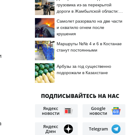
грузовика из-за перекрытой
дороги в Жамбылской области:
подробности
Самолет разорвало на две части
и охватило огнем после
крушения
Маршруты №№ 4 и 6 в Костанае
станут постоянными
и
Арбузы за год существенно
подорожали в Казахстане
ПОДПИСЫВАЙТЕСЬ НА НАС
Яндекс
Google
новости
новости
а
Яндекс
Telegram
Дзен