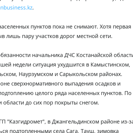
inbusiness.kz
.
населенных пунктов пока не снимают. Хотя первая
в лишь пару участков дорог местной сети.
бязанности начальника ДЧС Костанайской област
шей недели ситуация ухудшится в Камыстинском,
льском, Наурзумском и Сарыкольском районах.
оне сверхнормативного выпадения осадков и
 подтоплению целого ряда населенных пунктов. По
 области до сих пор покрыты снегом.
ГП "Казгидромет", в Джангельдинском районе из-з
ься подтопленными села Сага, Тауш, зимовка