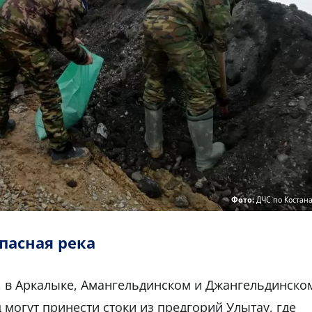
Фото:
ДЧС по Костан
пасная река
, в Аркалыке, Амангельдинском и Джангельдинско
могут принести стоки из предгорий Улытау, где