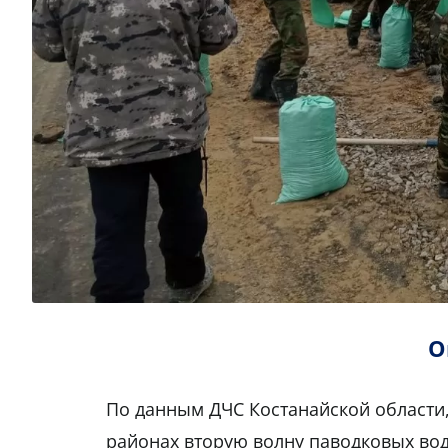
О
По данным ДЧС Костанайской области
районах вторую волну паводковых вод 