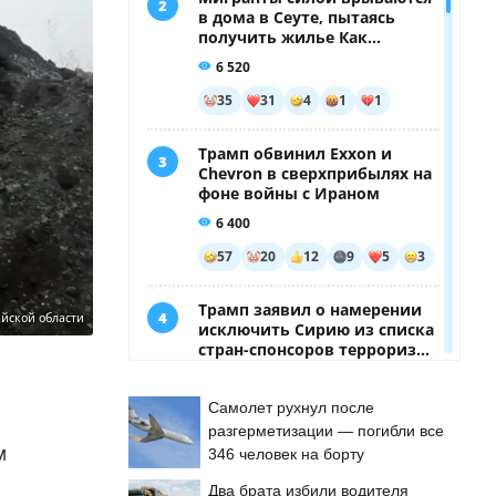
айской области
Самолет рухнул после
разгерметизации — погибли все
м
346 человек на борту
Два брата избили водителя