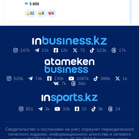
247k
21k
12k
75
523k
17k
520k
74k
130k
1087k
386k
1k
7k
56k
851
3k
33k
10
9k
24
Свидетельство о постановке на учет, переучет периодического
печатного издания, информационного агентства и сетевого