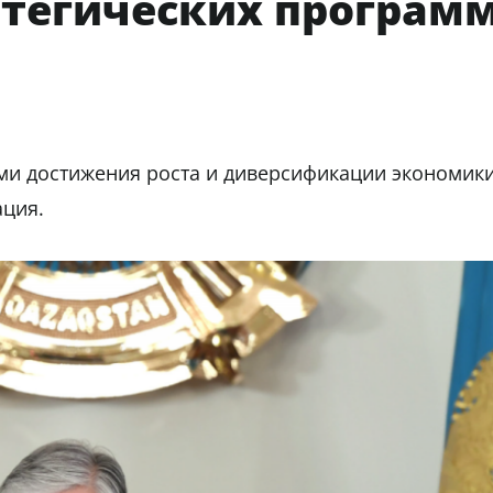
тегических програм
ми достижения роста и диверсификации экономик
ация.