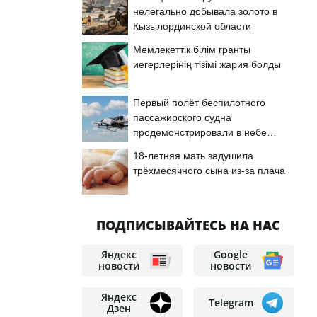
нелегально добывала золото в
Кызылординской области
а
Мемлекеттік білім гранты
иегерлерінің тізімі жария болды
Первый полёт беспилотного
пассажирского судна
продемонстрировали в небе
Астаны
18-летняя мать задушила
трёхмесячного сына из-за плача
ПОДПИСЫВАЙТЕСЬ НА НАС
Яндекс
Google
новости
новости
Яндекс
Telegram
Дзен