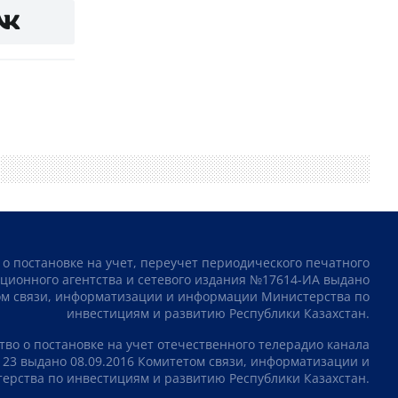
 о постановке на учет, переучет периодического печатного
ционного агентства и сетевого издания №17614-ИА выдано
том связи, информатизации и информации Министерства по
инвестициям и развитию Республики Казахстан.
тво о постановке на учет отечественного телерадио канала
23 выдано 08.09.2016 Комитетом связи, информатизации и
рства по инвестициям и развитию Республики Казахстан.