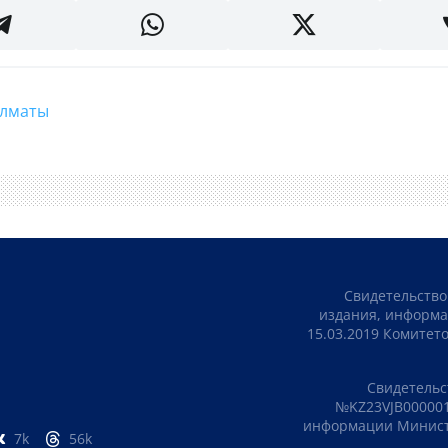
#Алматы
Свидетельство
издания, информа
15.03.2019 Комите
Свидетельс
№KZ23VJB000001
информации Министе
7k
56k