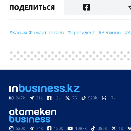
ПОДЕЛИТЬСЯ
#Касым-Жомарт Токаев
#президент
#регионы
247k
21k
12k
75
523k
17k
520k
74k
130k
1087k
386k
1k