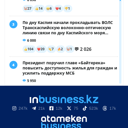
247k
21k
12k
75
523k
17k