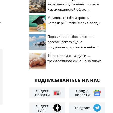
нелегально добывала золото в
Кызылординской области
Мемлекеттік білім гранты
.
иегерлерінің тізімі жария болды
Первый полёт беспилотного
пассажирского судна
продемонстрировали в небе
Астаны
18-летняя мать задушила
трёхмесячного сына из-за плача
ПОДПИСЫВАЙТЕСЬ НА НАС
Яндекс
Google
новости
новости
Яндекс
Telegram
Дзен