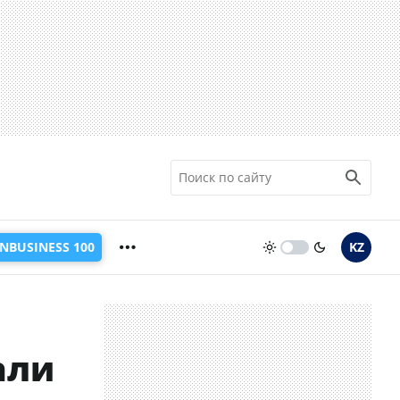
INBUSINESS 100
KZ
али