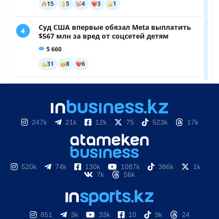
247k
21k
12k
75
523k
17k
520k
74k
130k
1087k
386k
1k
7k
56k
851
3k
33k
10
9k
24