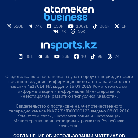
520k
74k
130k
1087k
386k
1k
7k
56k
851
3k
33k
10
9k
24
Свидетельство о постановке на учет, переучет периодического
печатного издания, информационного агентства и сетевого
издания №17614-ИА выдано 15.03.2019 Комитетом связи,
информатизации и информации Министерства по
инвестициям и развитию Республики Казахстан.
Свидетельство о постановке на учет отечественного
телерадио канала №KZ23VJB00000123 выдано 08.09.2016
Комитетом связи, информатизации и информации
Министерства по инвестициям и развитию Республики
Казахстан.
СОГЛАШЕНИЕ ОБ ИСПОЛЬЗОВАНИИ МАТЕРИАЛОВ