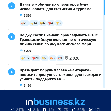
247k
21k
12k
75
523k
17k