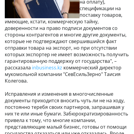
на оплату),
спецификации на
поставку товаров,
имеющие, кстати, коммерческую тайну,
доверенности на право подписи документов со
стороны контрагентов и многие другие документы,
которые не подтверждают свершившийся факт
отправки товара на экспорт, но при отсутствии
которых экспортер не имеет возможность получить
гарантированную поддержку от государства", –
рассказала
inbusiness.kz
коммерческий директор
мукомольной компании "СевЕсильЗерно" Таисия
Колегова.
Исправления и изменения в многочисленные
документы приходится вносить чуть ли не на ходу,
постоянно теребя своих партнеров, запрашивая у
них те или иные бумаги. Забюрократизированность
привела к тому, что многие компании,
представляющие малый бизнес, готовы от помощи
государства отказаться или уже отказались. Вроде