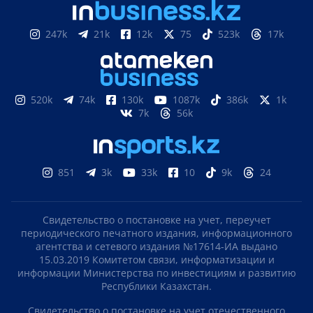
247k
21k
12k
75
523k
17k
520k
74k
130k
1087k
386k
1k
7k
56k
851
3k
33k
10
9k
24
Свидетельство о постановке на учет, переучет
периодического печатного издания, информационного
агентства и сетевого издания №17614-ИА выдано
15.03.2019 Комитетом связи, информатизации и
информации Министерства по инвестициям и развитию
Республики Казахстан.
Свидетельство о постановке на учет отечественного