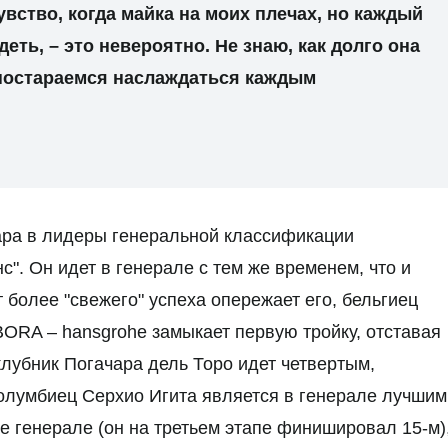
вство, когда майка на моих плечах, но каждый
адеть, – это невероятно. Не знаю, как долго она
 постараемся наслаждаться каждым
ара в лидеры генеральной классификации
с". Он идет в генерале с тем же временем, что и
 более "свежего" успеха опережает его, бельгиец
BORA – hansgrohe замыкает первую тройку, отставая
клубник Погачара дель Торо идет четвертым,
Колумбиец Серхио Игита является в генерале лучшим
ке генерале (он на третьем этапе финишировал 15-м)