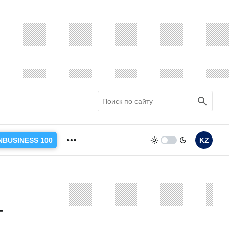
NBUSINESS 100
KZ
–