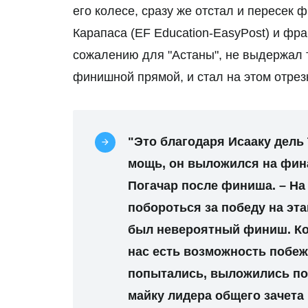
его колесе, сразу же отстал и пересек
Карапаса (EF Education-EasyPost) и фр
сожалению для "Астаны", не выдержал 
финишной прямой, и стал на этом отрезк
"Это благодаря Исааку дель
мощь, он выложился на фина
Погачар после финиша. – На
побороться за победу на этап
был невероятный финиш. Ком
нас есть возможность побе
попытались, выложились по
майку лидера общего зачета