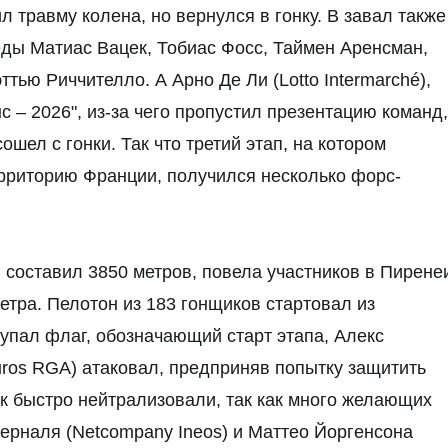
л травму колена, но вернулся в гонку. В завал также
еды Матиас Вацек, Тобиас Фосс, Таймен Аренсман,
тью Риччителло. А Арно Де Ли (Lotto Intermarché),
 – 2026", из-за чего пропустил презентацию команд,
сошел с гонки. Так что третий этап, на котором
рриторию Франции, получился несколько форс-
 составил 3850 метров, повела участников в Пирене
етра. Пелотон из 183 гонщиков стартовал из
 упал флаг, обозначающий старт этапа, Алекс
guros RGA) атаковал, предприняв попытку защитить
к быстро нейтрализовали, так как много желающих
Берналя (Netcompany Ineos) и Маттео Йоргенсона