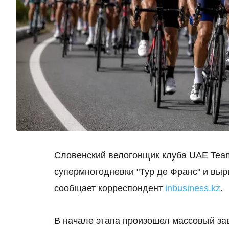
Словенский велогонщик клуба UAE Team
супермногодневки "Тур де Франс" и вы
сообщает корреспондент
inbusiness.kz
.
В начале этапа произошел массовый зав