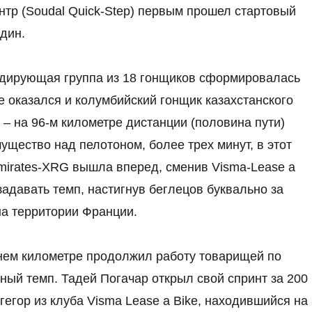
ентр (Soudal Quick-Step) первым прошел стартовый
дин.
идирующая группа из 18 гонщиков сформировалась
е оказался и колумбийский гонщик казахстанского
– на 96-м километре дистанции (половина пути)
щество над пелотоном, более трех минут, в этот
irates-XRG вышла вперед, сменив Visma-Lease a
задавать темп, настигнув беглецов буквально за
на территории Франции.
нем километре продолжил работу товарищей по
ый темп. Тадей Погачар открыл свой спринт за 200
егор из клуба Visma Lease a Bike, находившийся на