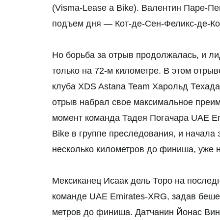
(Visma-Lease a Bike). Валентин Паре-П
подъем дня — Кот-де-Сен-Феликс-де-Ко
Но борьба за отрыв продолжалась, и л
только на 72-м километре. В этом отрыв
клуба XDS Astana Team Харольд Техада 
отрыв набрал свое максимальное преиму
момент команда Тадея Погачара UAE Em
Bike в группе преследования, и начала 
несколько километров до финиша, уже 
Мексиканец Исаак дель Торо на послед
команде UAE Emirates-XRG, задав бешен
метров до финиша. Датчанин Йонас Винг