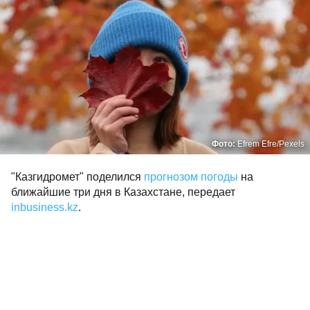
Фото:
Efrem Efre/Pexels
"Казгидромет" поделился
прогнозом погоды
на
ближайшие три дня в Казахстане, передает
inbusiness.kz
.