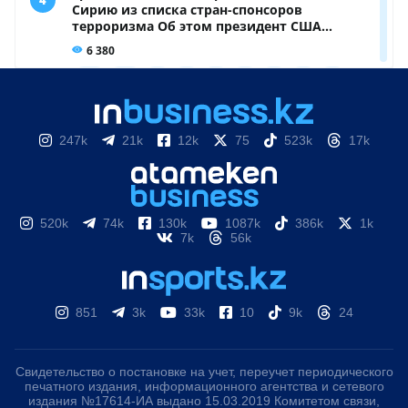
247k
21k
12k
75
523k
17k
520k
74k
130k
1087k
386k
1k
7k
56k
851
3k
33k
10
9k
24
Свидетельство о постановке на учет, переучет периодического
печатного издания, информационного агентства и сетевого
издания №17614-ИА выдано 15.03.2019 Комитетом связи,