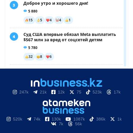
247k
21k
12k
75
523k
17k
520k
74k
130k
1087k
386k
1k
7k
56k