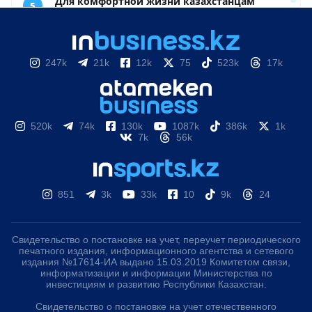
247k
21k
12k
75
523k
17k
520k
74k
130k
1087k
386k
1k
7k
56k
851
3k
33k
10
9k
24
Свидетельство о постановке на учет, переучет периодического
печатного издания, информационного агентства и сетевого
издания №17614-ИА выдано 15.03.2019 Комитетом связи,
информатизации и информации Министерства по
инвестициям и развитию Республики Казахстан.
Свидетельство о постановке на учет отечественного