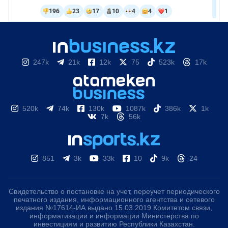
247k
21k
12k
75
523k
17k
520k
74k
130k
1087k
386k
1k
7k
56k
851
3k
33k
10
9k
24
Свидетельство о постановке на учет, переучет периодического
печатного издания, информационного агентства и сетевого
издания №17614-ИА выдано 15.03.2019 Комитетом связи,
информатизации и информации Министерства по
инвестициям и развитию Республики Казахстан.