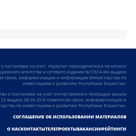
 о постановке на учет, переучет периодического печатного
ционного агентства и сетевого издания №17614-ИА выдано
том связи, информатизации и информации Министерства по
инвестициям и развитию Республики Казахстан.
тво о постановке на учет отечественного телерадио канала
23 выдано 08.09.2016 Комитетом связи, информатизации и
рства по инвестициям и развитию Республики Казахстан.
СОГЛАШЕНИЕ ОБ ИСПОЛЬЗОВАНИИ МАТЕРИАЛОВ
О НАС
КОНТАКТЫ
ТЕЛЕПРОЕКТЫ
ВАКАНСИИ
РЕЙТИНГИ