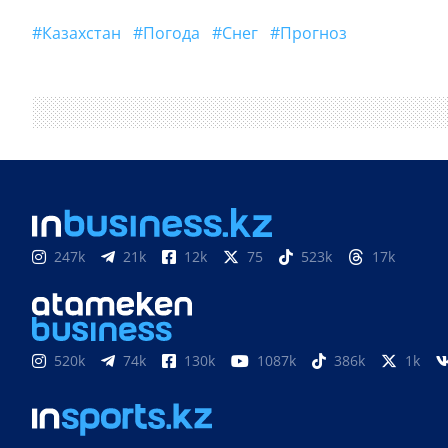
#Казахстан
#погода
#снег
#прогноз
247k
21k
12k
75
523k
17k
520k
74k
130k
1087k
386k
1k