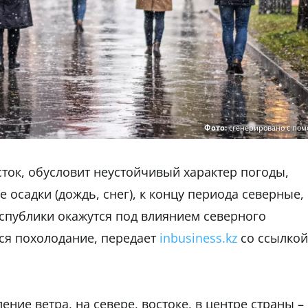
Фото:
сгенерировано с по
ток, обусловит неустойчивый характер погоды,
осадки (дождь, снег), к концу периода северные,
спублики окажутся под влиянием северного
ся похолодание, передает
inbusiness.kz
со ссылкой
ние ветра, на севере, востоке, в центре страны –