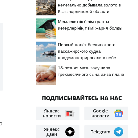
нелегально добывала золото в
Кызылординской области
Мемлекеттік білім гранты
иегерлерінің тізімі жария болды
Первый полёт беспилотного
пассажирского судна
продемонстрировали в небе
Астаны
18-летняя мать задушила
трёхмесячного сына из-за плача
ПОДПИСЫВАЙТЕСЬ НА НАС
Яндекс
Google
новости
новости
р
Яндекс
Telegram
Дзен