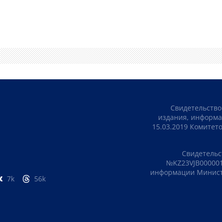
Свидетельство
издания, информа
15.03.2019 Комите
Свидетельс
№KZ23VJB000001
информации Министе
7k
56k