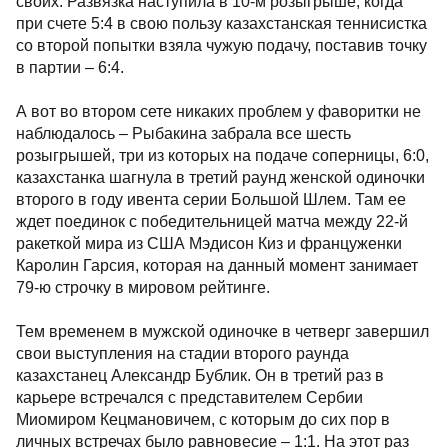
своих. Развязка наступила в 10-м розыгрыше, когда
при счете 5:4 в свою пользу казахстанская теннисистка
со второй попытки взяла чужую подачу, поставив точку
в партии – 6:4.
А вот во втором сете никаких проблем у фаворитки не
наблюдалось – Рыбакина забрала все шесть
розыгрышей, три из которых на подаче соперницы, 6:0,
казахстанка шагнула в третий раунд женской одиночки
второго в году ивента серии Большой Шлем. Там ее
ждет поединок с победительницей матча между 22-й
ракеткой мира из США Мэдисон Киз и француженки
Каролин Гарсия, которая на данный момент занимает
79-ю строчку в мировом рейтинге.
Тем временем в мужской одиночке в четверг завершил
свои выступления на стадии второго раунда
казахстанец Александр Бублик. Он в третий раз в
карьере встречался с представителем Сербии
Миомиром Кецмановичем, с которым до сих пор в
личных встречах было равновесие – 1:1. На этот раз