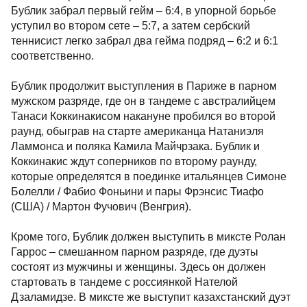
Бублик забрал первый гейм – 6:4, в упорной борьбе
уступил во втором сете – 5:7, а затем сербский
теннисист легко забрал два гейма подряд – 6:2 и 6:1
соответственно.
Бублик продолжит выступления в Париже в парном
мужском разряде, где он в тандеме с австралийцем
Танаси Коккинакисом накануне пробился во второй
раунд, обыграв на старте американца Натаниэля
Ламмонса и поляка Камила Майчрзака. Бублик и
Коккинакис ждут соперников по второму раунду,
которые определятся в поединке итальянцев Симоне
Болелли / Фабио Фоньини и пары Фрэнсис Тиафо
(США) / Мартон Фучович (Венгрия).
Кроме того, Бублик должен выступить в миксте Ролан
Гаррос – смешанном парном разряде, где дуэты
состоят из мужчины и женщины. Здесь он должен
стартовать в тандеме с россиянкой Нателой
Дзаламидзе. В миксте же выступит казахстанский дуэт