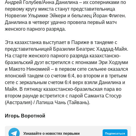
Андрей Голубев/Анна Данилина – их соперниками по
первому кругу микста станут представительница
Норвегии Ульрикке Эйкери и бельгиец Йоран Флиген.
Данилина в четверг удачно провела первый матч
женского парного разряда.
Эта казахстанка выступает в Париже в тандеме с
представительницей Бразилии Беатрис Хаддад-Майя.
На старте женского парного разряда казахстанско-
бразильский дуэт встретился с японками Эри Ходзуми
и Макото Ниномией – в первом сете сильнее оказался
японский тандем со счетом 6:4, во втором и в третьем
сете с зеркальным счетом 6:4 верх взяли Данилина и
Майя. В пятницу казахстанско-бразильская пара во
втором раунде встретится с парой Саманта Стосур
(Австралия) / Латиша Чань (Тайвань).
Игорь Воротной
Узнавайте о новостях первыми
Подписаться