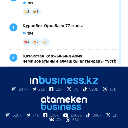
247k
21k
12k
75
523k
17k
520k
74k
130k
1087k
386k
1k
7k
56k