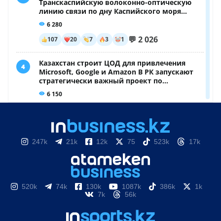
247k
21k
12k
75
523k
17k
520k
74k
130k
1087k
386k
1k
7k
56k