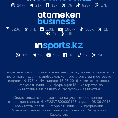
247k
21k
12k
75
523k
17k
520k
74k
130k
1087k
386k
1k
7k
56k
851
3k
33k
10
9k
24
Свидетельство о постановке на учет, переучет периодического
печатного издания, информационного агентства и сетевого
издания №17614-ИА выдано 15.03.2019 Комитетом связи,
информатизации и информации Министерства по
инвестициям и развитию Республики Казахстан.
Свидетельство о постановке на учет отечественного
телерадио канала №KZ23VJB00000123 выдано 08.09.2016
Комитетом связи, информатизации и информации
Министерства по инвестициям и развитию Республики
Казахстан.