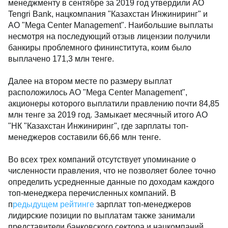
менеджменту в сентябре за 2019 год утвердили АО
Tengri Bank, нацкомпания "Казахстан Инжиниринг" и
АО "Mega Center Management". Наибольшие выплаты
несмотря на последующий отзыв лицензии получили
банкиры проблемного фининститута, коим было
выплачено 171,3 млн тенге.
Далее на втором месте по размеру выплат
расположилось АО "Mega Center Management",
акционеры которого выплатили правлению почти 84,85
млн тенге за 2019 год. Замыкает месячный итого АО
"НК "Казахстан Инжиниринг", где зарплаты топ-
менеджеров составили 66,66 млн тенге.
Во всех трех компаний отсутствует упоминание о
численности правления, что не позволяет более точно
определить усредненные данные по доходам каждого
топ-менеджера перечисленных компаний. В
п
редыдущем рейтинге
зарплат топ-менеджеров
лидирские позиции по выплатам также занимали
представители банковского сектора и нацкомпаний.