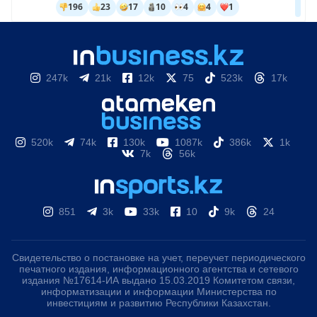
247k
21k
12k
75
523k
17k
520k
74k
130k
1087k
386k
1k
7k
56k
851
3k
33k
10
9k
24
Свидетельство о постановке на учет, переучет периодического
печатного издания, информационного агентства и сетевого
издания №17614-ИА выдано 15.03.2019 Комитетом связи,
информатизации и информации Министерства по
инвестициям и развитию Республики Казахстан.