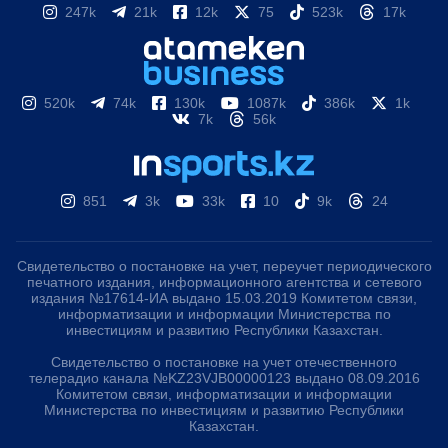
247k
21k
12k
75
523k
17k
520k
74k
130k
1087k
386k
1k
7k
56k
851
3k
33k
10
9k
24
Свидетельство о постановке на учет, переучет периодического
печатного издания, информационного агентства и сетевого
издания №17614-ИА выдано 15.03.2019 Комитетом связи,
информатизации и информации Министерства по
инвестициям и развитию Республики Казахстан.
Свидетельство о постановке на учет отечественного
телерадио канала №KZ23VJB00000123 выдано 08.09.2016
Комитетом связи, информатизации и информации
Министерства по инвестициям и развитию Республики
Казахстан.