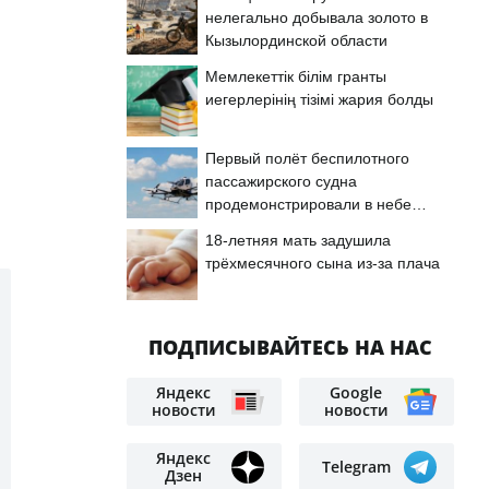
нелегально добывала золото в
Кызылординской области
Мемлекеттік білім гранты
иегерлерінің тізімі жария болды
Первый полёт беспилотного
пассажирского судна
продемонстрировали в небе
Астаны
18-летняя мать задушила
трёхмесячного сына из-за плача
ПОДПИСЫВАЙТЕСЬ НА НАС
Яндекс
Google
новости
новости
Яндекс
Telegram
Дзен