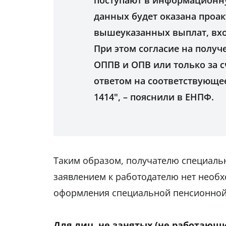
поступают в информационну
данных будет оказана проак
вышеуказанных выплат, вх
При этом согласие на получ
ОППВ и ОПВ или только за 
ответом на соответствующе
1414", – пояснили в ЕНПФ.
Таким образом, получателю специаль
заявлением к работодателю нет необ
оформления специальной пенсионной 
Для лиц, не занятых (не работающи