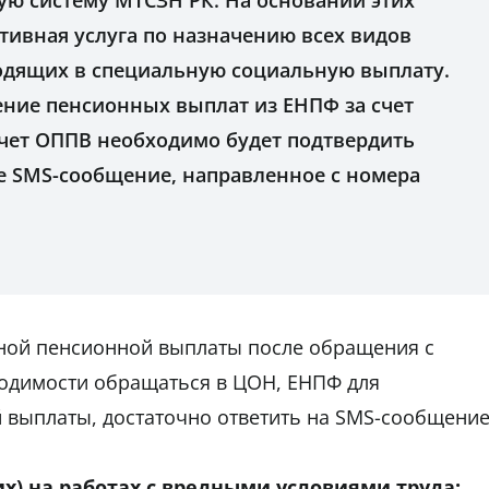
ю систему МТСЗН РК. На основании этих
тивная услуга по назначению всех видов
одящих в специальную социальную выплату.
ение пенсионных выплат из ЕНПФ за счет
счет ОППВ необходимо будет подтвердить
е SMS-сообщение, направленное с номера
ной пенсионной выплаты после обращения с
ходимости обращаться в ЦОН, ЕНПФ для
выплаты, достаточно ответить на SMS-сообщение
х) на работах с вредными условиями труда: