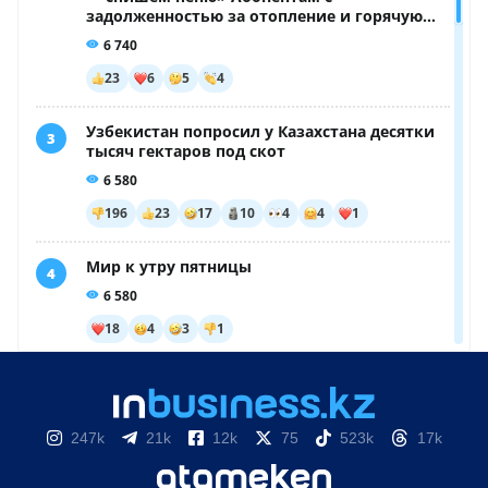
247k
21k
12k
75
523k
17k