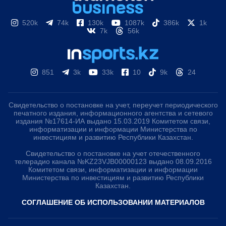
520k
74k
130k
1087k
386k
1k
7k
56k
851
3k
33k
10
9k
24
Свидетельство о постановке на учет, переучет периодического
печатного издания, информационного агентства и сетевого
издания №17614-ИА выдано 15.03.2019 Комитетом связи,
информатизации и информации Министерства по
инвестициям и развитию Республики Казахстан.
Свидетельство о постановке на учет отечественного
телерадио канала №KZ23VJB00000123 выдано 08.09.2016
Комитетом связи, информатизации и информации
Министерства по инвестициям и развитию Республики
Казахстан.
СОГЛАШЕНИЕ ОБ ИСПОЛЬЗОВАНИИ МАТЕРИАЛОВ