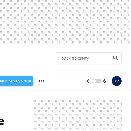
INBUSINESS 100
KZ
е