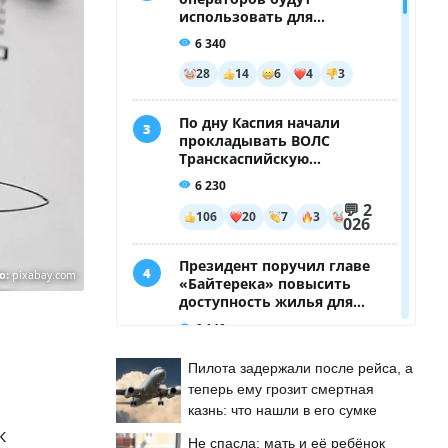
о:
pixabay.com
Пилота задержали после рейса, а
теперь ему грозит смертная
казнь: что нашли в его сумке
к
Не спасла: мать и её ребёнок