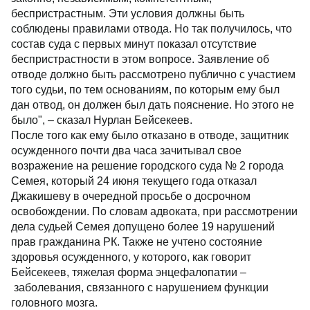
беспристрастным. Эти условия должны быть
соблюдены правилами отвода. Но так получилось, что
состав суда с первых минут показал отсутствие
беспристрастности в этом вопросе. Заявление об
отводе должно быть рассмотрено публично с участием​
того судьи, по тем основаниям, по которым ему был
дан отвод, он должен был дать пояснение.​ Но этого не
было", – сказал Нурлан Бейсекеев.
После того как ему было отказано в отводе, защитник
осужденного почти два​ часа зачитывал свое
возражение на решение городского суда № 2 города
Семея, который 24 июня текущего года отказал
Джакишеву в очередной просьбе о досрочном
освобождении. По словам адвоката,​ при рассмотрении
дела​ судьей Семея допущено более 19 нарушений
прав гражданина РК. ​Также не учтено состояние
здоровья осужденного, у которого, как говорит
Бейсекеев, тяжелая форма энцефалопатии –
заболевания, связанного с нарушением функции
головного мозга.