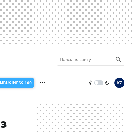
INBUSINESS 100
KZ
аз