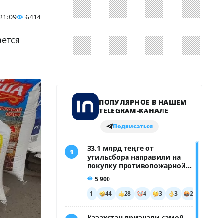
 21:09
6414
ается