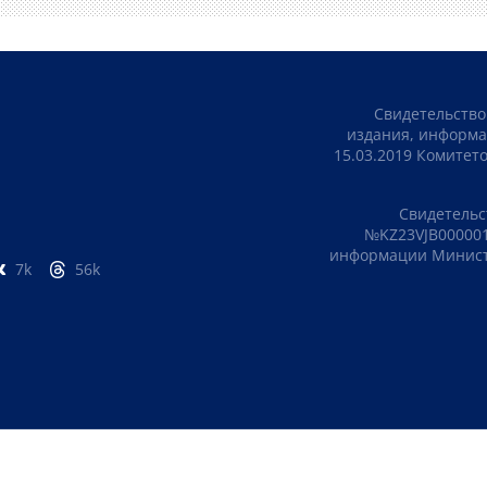
Свидетельство
издания, информа
15.03.2019 Комите
Свидетельс
№KZ23VJB000001
информации Министе
7k
56k
ПОЛИТИКА КОНФИДЕНЦИАЛЬНОСТИ