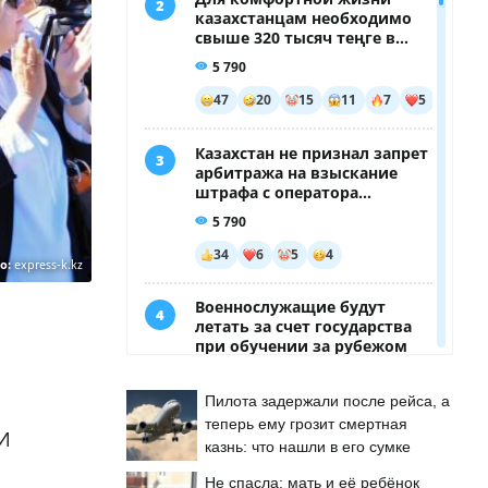
о:
express-k.kz
Пилота задержали после рейса, а
теперь ему грозит смертная
 И
казнь: что нашли в его сумке
Не спасла: мать и её ребёнок