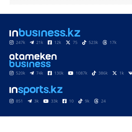
247k
21k
12k
75
523k
17k
520k
74k
130k
1087k
386k
1k
851
3k
33k
10
9k
24
Медиахолдинг «Atameken Business»