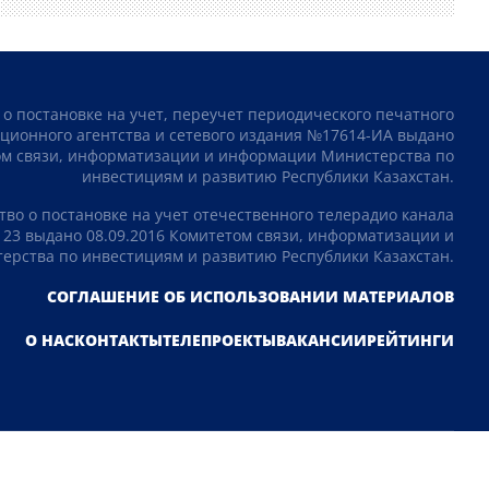
 о постановке на учет, переучет периодического печатного
ционного агентства и сетевого издания №17614-ИА выдано
том связи, информатизации и информации Министерства по
инвестициям и развитию Республики Казахстан.
тво о постановке на учет отечественного телерадио канала
23 выдано 08.09.2016 Комитетом связи, информатизации и
рства по инвестициям и развитию Республики Казахстан.
СОГЛАШЕНИЕ ОБ ИСПОЛЬЗОВАНИИ МАТЕРИАЛОВ
О НАС
КОНТАКТЫ
ТЕЛЕПРОЕКТЫ
ВАКАНСИИ
РЕЙТИНГИ