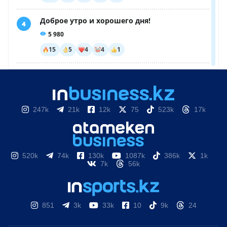
247k
21k
12k
75
523k
17k
520k
74k
130k
1087k
386k
1k
7k
56k
851
3k
33k
10
9k
24