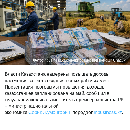
Фото:
inbusiness.kz/сгенерировано при помощи ChatGPT
Власти Казахстана намерены повышать доходы
населения за счет создания новых рабочих мест.
Презентация программы повышения доходов
казахстанцев запланирована на май, сообщил в
кулуарах мажилиса заместитель премьер-министра РК
– министр национальной
экономики
Серик Жумангарин
, передает
inbusiness.kz
.