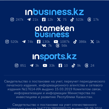
247k
21k
12k
75
523k
17k
520k
74k
130k
1087k
386k
1k
7k
56k
851
3k
33k
10
9k
24
Свидетельство о постановке на учет, переучет периодического
печатного издания, информационного агентства и сетевого
издания №17614-ИА выдано 15.03.2019 Комитетом связи,
информатизации и информации Министерства по
инвестициям и развитию Республики Казахстан.
Свидетельство о постановке на учет отечественного
телерадио канала №KZ23VJB00000123 выдано 08.09.2016