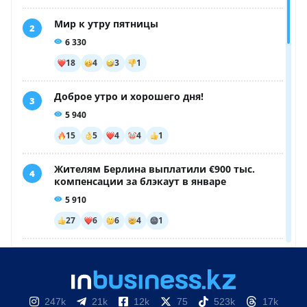
247k
21k
12k
75
523k
17k