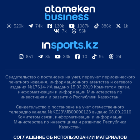
520k
74k
130k
1087k
386k
1k
7k
56k
851
3k
33k
10
9k
24
Свидетельство о постановке на учет, переучет периодического
печатного издания, информационного агентства и сетевого
издания №17614-ИА выдано 15.03.2019 Комитетом связи,
информатизации и информации Министерства по
инвестициям и развитию Республики Казахстан.
Свидетельство о постановке на учет отечественного
телерадио канала №KZ23VJB00000123 выдано 08.09.2016
Комитетом связи, информатизации и информации
Министерства по инвестициям и развитию Республики
Казахстан.
СОГЛАШЕНИЕ ОБ ИСПОЛЬЗОВАНИИ МАТЕРИАЛОВ