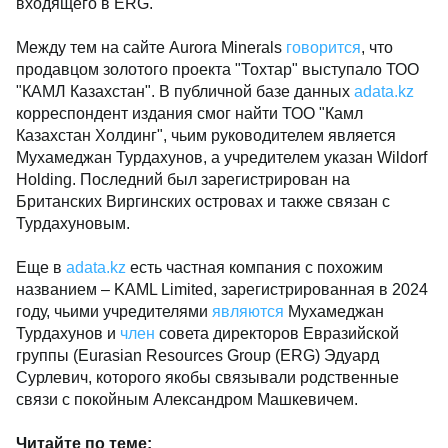
входящего в ERG.
Между тем на сайте Aurora Minerals
говорится
, что
продавцом золотого проекта "Тохтар" выступало ТОО
"КАМЛ Казахстан". В публичной базе данных
adata.kz
корреспондент издания смог найти ТОО "Камл
Казахстан Холдинг", чьим руководителем является
Мухамеджан Турдахунов, а учредителем указан Wildorf
Holding. Последний был зарегистрирован на
Британских Виргинских островах и также связан с
Турдахуновым.
Еще в
adata.kz
есть частная компания с похожим
названием
–
KAML Limited, зарегистрированная в 2024
году, чьими учредителями
являются
Мухамеджан
Турдахунов и
член
совета директоров Евразийской
группы (Eurasian Resources Group (ERG) Эдуард
Сурлевич, которого якобы связывали родственные
связи с покойным Александром Машкевичем.
Читайте по теме: