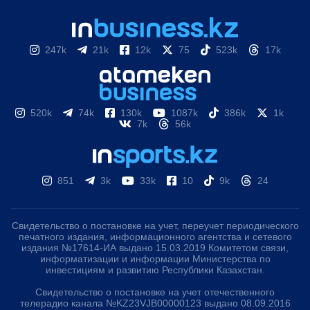
247k
21k
12k
75
523k
17k
520k
74k
130k
1087k
386k
1k
7k
56k
851
3k
33k
10
9k
24
Свидетельство о постановке на учет, переучет периодического
печатного издания, информационного агентства и сетевого
издания №17614-ИА выдано 15.03.2019 Комитетом связи,
информатизации и информации Министерства по
инвестициям и развитию Республики Казахстан.
Свидетельство о постановке на учет отечественного
телерадио канала №KZ23VJB00000123 выдано 08.09.2016