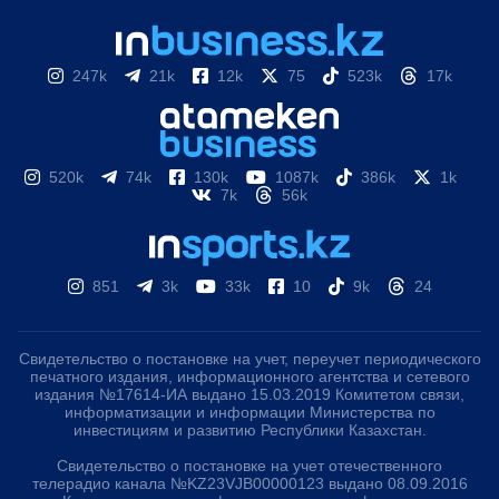
247k
21k
12k
75
523k
17k
520k
74k
130k
1087k
386k
1k
7k
56k
851
3k
33k
10
9k
24
Свидетельство о постановке на учет, переучет периодического
печатного издания, информационного агентства и сетевого
издания №17614-ИА выдано 15.03.2019 Комитетом связи,
информатизации и информации Министерства по
инвестициям и развитию Республики Казахстан.
Свидетельство о постановке на учет отечественного
телерадио канала №KZ23VJB00000123 выдано 08.09.2016