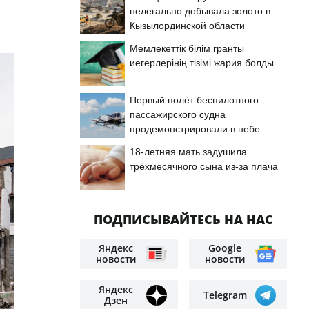
нелегально добывала золото в
Кызылординской области
Мемлекеттік білім гранты
иегерлерінің тізімі жария болды
Первый полёт беспилотного
пассажирского судна
продемонстрировали в небе
Астаны
18-летняя мать задушила
трёхмесячного сына из-за плача
ПОДПИСЫВАЙТЕСЬ НА НАС
Яндекс
Google
новости
новости
Яндекс
Telegram
Дзен