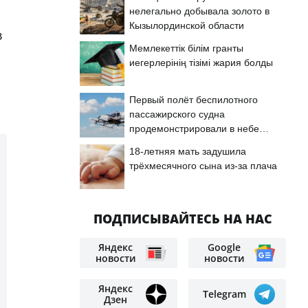
нелегально добывала золото в
Кызылординской области
в
Мемлекеттік білім гранты
иегерлерінің тізімі жария болды
Первый полёт беспилотного
пассажирского судна
продемонстрировали в небе
Астаны
18-летняя мать задушила
трёхмесячного сына из-за плача
ПОДПИСЫВАЙТЕСЬ НА НАС
Яндекс
Google
новости
новости
Яндекс
Telegram
Дзен