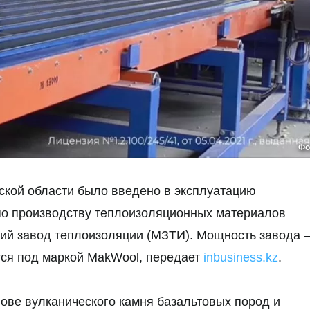
Фо
нской области было введено в эксплуатацию
по производству теплоизоляционных материалов
кий завод теплоизоляции (МЗТИ). Мощность завода 
тся под маркой MakWool, передает
inbusiness.kz
.
ве вулканического камня базальтовых пород и