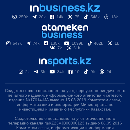
250k
20k
14k
75
548k
18k
547k
74k
135k
1099k
402k
1k
7k
61k
2k
3k
34k
10
9k
24
Свидетельство о постановке на учет, переучет периодического
печатного издания, информационного агентства и сетевого
издания №17614-ИА выдано 15.03.2019 Комитетом связи,
информатизации и информации Министерства по
инвестициям и развитию Республики Казахстан.
Свидетельство о постановке на учет отечественного
телерадио канала №KZ23VJB00000123 выдано 08.09.2016
Комитетом связи, информатизации и информации