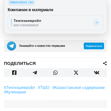
INBUSINESS 100
Компании в материале
Тенгизшевройл
↗
БИН 930440000929
Узнавайте о новостях первыми
Подписаться
ПОДЕЛИТЬСЯ
#Тенгизшевройл
#ТШО
#казахстанское содержание
#Кулинария