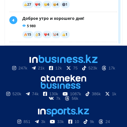
247k
21k
12k
75
523k
17k
520k
74k
130k
1087k
386k
1k
7k
56k
851
3k
33k
10
9k
24