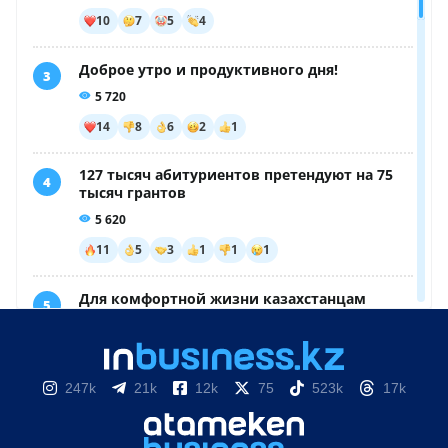
247k
21k
12k
75
523k
17k