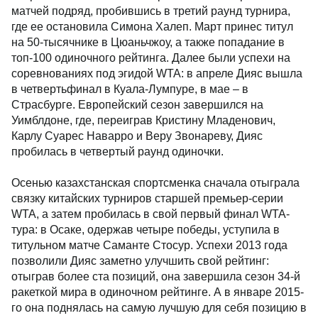
матчей подряд, пробившись в третий раунд турнира,
где ее остановила Симона Халеп. Март принес титул
на 50-тысячнике в Цюаньчжоу, а также попадание в
топ-100 одиночного рейтинга. Далее были успехи на
соревнованиях под эгидой WTA: в апреле Дияс вышла
в четвертьфинал в Куала-Лумпуре, в мае – в
Страсбурге. Европейский сезон завершился на
Уимблдоне, где, переиграв Кристину Младенович,
Карлу Суарес Наварро и Веру Звонареву, Дияс
пробилась в четвертый раунд одиночки.
Осенью казахстанская спортсменка сначала отыграла
связку китайских турниров старшей премьер-серии
WTA, а затем пробилась в свой первый финал WTA-
тура: в Осаке, одержав четыре победы, уступила в
титульном матче Саманте Стосур. Успехи 2013 года
позволили Дияс заметно улучшить свой рейтинг:
отыграв более ста позиций, она завершила сезон 34-й
ракеткой мира в одиночном рейтинге. А в январе 2015-
го она поднялась на самую лучшую для себя позицию в