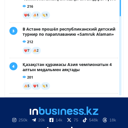
250k
20k
14k
75
548k
18k