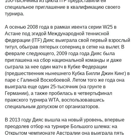
100-тысячника из цикла ITF предоставили ей
специальное приглашение в квалификацию своего
турнира.
А осенью 2008 года в рамках ивента серии W25 в
Астане под эгидой Международной теннисной
федерации (ITF) Дияс выиграла свой первый взрослый
титул, обыграв пятерых соперниц в сетке на вылет. В
феврале следующего, 2009 года года Дияс была
приглашена на сбор национальной команды и даже
сыграла за нее один матч в Кубке Федерации
(предшественник нынешнего Кубка Билли Джин Кинг) в
паре с Галиной Воскобоевой. Летом того же года она
выиграла еще один 25-тысячник (на грунте в
Германии), а также пробилась в четвертьфинал
пражского турнира WTA, воспользовавшись
специальным допуском от организаторов.
В 2013 году Дияс вышла на новый уровень, впервые
преодолев отбор на турнире Большого шлема: на
Открытом чемпионате Австралии она выиграла пять