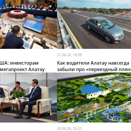
21.06.26, 16:59
США: инвесторам
Как водители Алатау навсегда
мегапроект Алатау
забыли про «переездный плен
03.06.26, 20:23