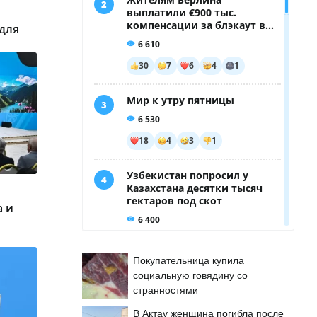
 для
а и
Покупательница купила
социальную говядину со
странностями
В Актау женщина погибла после