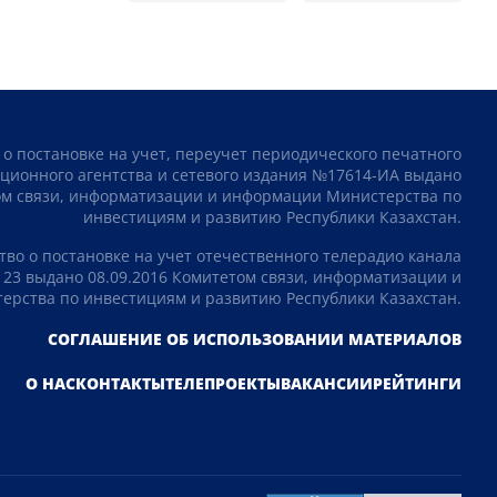
 о постановке на учет, переучет периодического печатного
ционного агентства и сетевого издания №17614-ИА выдано
том связи, информатизации и информации Министерства по
инвестициям и развитию Республики Казахстан.
тво о постановке на учет отечественного телерадио канала
23 выдано 08.09.2016 Комитетом связи, информатизации и
рства по инвестициям и развитию Республики Казахстан.
СОГЛАШЕНИЕ ОБ ИСПОЛЬЗОВАНИИ МАТЕРИАЛОВ
О НАС
КОНТАКТЫ
ТЕЛЕПРОЕКТЫ
ВАКАНСИИ
РЕЙТИНГИ