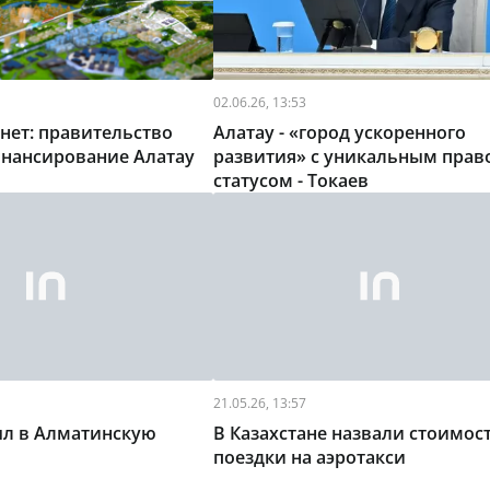
02.06.26, 13:53
 нет: правительство
Алатау - «город ускоренного
инансирование Алатау
развития» с уникальным пра
статусом - Токаев
21.05.26, 13:57
ыл в Алматинскую
В Казахстане назвали стоимос
поездки на аэротакси