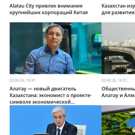
Alatau City привлек внимание
Казахстан из
крупнейших корпораций Китая
для развития
02.06.26, 19:37
02.06.26, 16:51
Алатау — новый двигатель
Общественны
Казахстана: экономист о проекте-
Алатау и Ал
символе экономической
модернизации