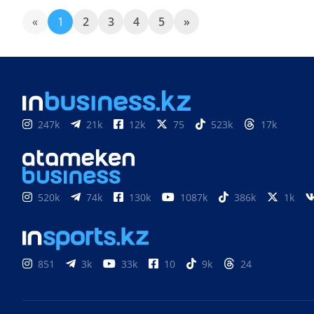
«
1
2
3
4
5
»
247k
21k
12k
75
523k
17k
520k
74k
130k
1087k
386k
1k
851
3k
33k
10
9k
24