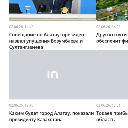
02.06.26, 14:42
02.06.26, 14:23
Совещание по Алатау: президент
Другого пути
назвал упущения Бозумбаева и
обеспечит ф
Султангазиева
02.06.26, 13:10
02.06.26, 12:51
Каким будет город Алатау, показали
Токаев приб
президенту Казахстана
область