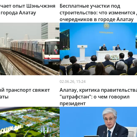
учает опыт Шэньчжэня
Бесплатные участки под
 города Алатау
строительство: что изменится
очередников в городе Алатау
02.06.26, 15:24
й транспорт свяжет
Алатау, критика правительств
маты
"штрафстан": о чем говорил
президент