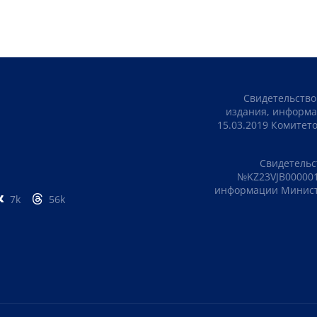
Свидетельство
издания, информа
15.03.2019 Комите
Свидетельс
№KZ23VJB000001
информации Министе
7k
56k