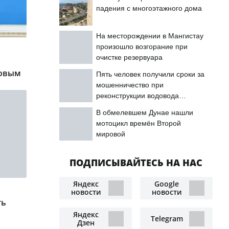
падения с многоэтажного дома
На месторождении в Мангистау
произошло возгорание при
очистке резервуара
вовым
Пять человек получили сроки за
мошенничество при
реконструкции водовода
«Астрахань — Мангышлак»
В обмелевшем Дунае нашли
мотоцикл времён Второй
мировой
ПОДПИСЫВАЙТЕСЬ НА НАС
Яндекс
Google
новости
новости
ть
Яндекс
Telegram
Дзен