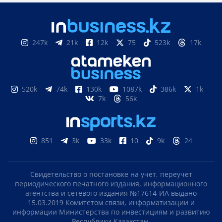
247k
21k
12k
75
523k
17k
520k
74k
130k
1087k
386k
1k
7k
56k
851
3k
33k
10
9k
24
Свидетельство о постановке на учет, переучет
периодического печатного издания, информационного
агентства и сетевого издания №17614-ИА выдано
15.03.2019 Комитетом связи, информатизации и
информации Министерства по инвестициям и развитию
Республики Казахстан.