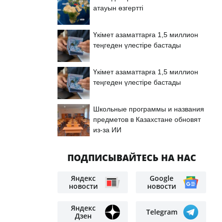
атауын өзгертті
Үкімет азаматтарға 1,5 миллион
теңгеден үлестіре бастады
Үкімет азаматтарға 1,5 миллион
теңгеден үлестіре бастады
Школьные программы и названия
предметов в Казахстане обновят
из-за ИИ
ПОДПИСЫВАЙТЕСЬ НА НАС
Яндекс
Google
новости
новости
Яндекс
Telegram
Дзен