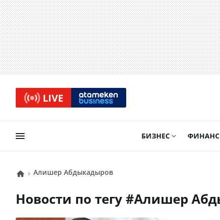
LIVE
БИЗНЕС
ФИНАН
Алишер Абдыкадыров
Новости по тегу #
Алишер Аб