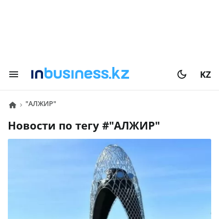
KZ
"АЛЖИР"
Новости по тегу #
"АЛЖИР"