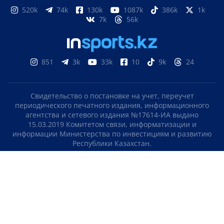
520k
74k
130k
1087k
386k
1k
7k
56k
851
3k
33k
10
9k
24
Свидетельство о постановке на учет, переучет
периодического печатного издания, информационного
агентства и сетевого издания №17614-ИА выдано
15.03.2019 Комитетом связи, информатизации и
информации Министерства по инвестициям и развитию
Республики Казахстан.
Свидетельство о постановке на учет отечественного
телерадио канала №KZ23VJB00000123 выдано 08.09.2016
Комитетом связи, информатизации и информации
Министерства по инвестициям и развитию Республики
Казахстан.
СОГЛАШЕНИЕ ОБ ИСПОЛЬЗОВАНИИ МАТЕРИАЛОВ